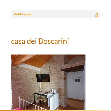
Valitse sivu
casa dei Boscarini