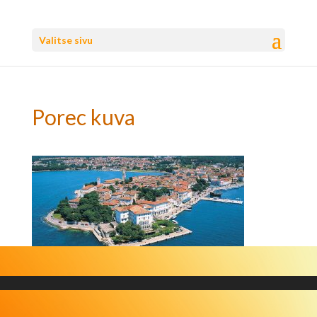
Valitse sivu
Porec kuva