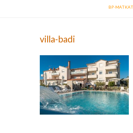
BP-MATKA
villa-badi